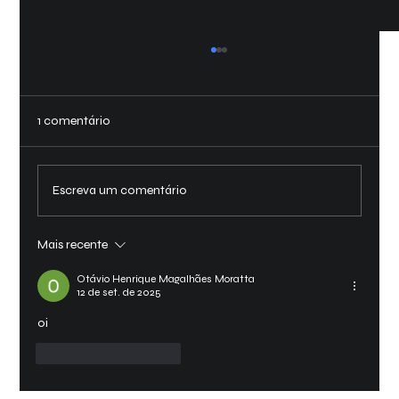
Suspensão e Direção: Cuidando da
Estabilidade do Seu Veículo
A suspensão e a direção são componentes
1 comentário
cruciais para o conforto e segurança ao dirigir.
Problemas nesses sistemas podem
comprometer a...
Escreva um comentário
Mais recente
Otávio Henrique Magalhães Moratta
12 de set. de 2025
oi
Curtir
Responder