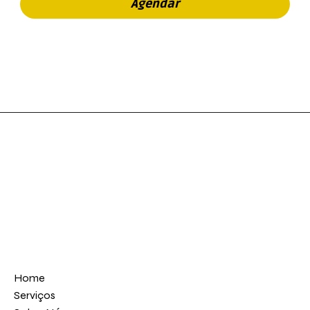
Agendar
Localização
Contato
Rua Antônio da Silva, Número 55 - Centro | Monte Alto/SP
filecentroautomotivo@gmail.com
(16) 3242 3942
Home
Serviços