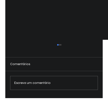
Suspensão e Direção: Cuidando da
Estabilidade do Seu Veículo
A suspensão e a direção são componentes
Comentários
cruciais para o conforto e segurança ao dirigir.
Problemas nesses sistemas podem
comprometer a...
Escreva um comentário