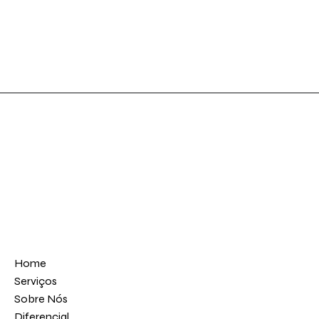
Localização
Contato
Rua Antônio da Silva, Número 55 - Centro | Monte Alto/SP
filecentroautomotivo@gmail.com
(16) 3242 3942
Home
Serviços
Sobre Nós
Diferencial